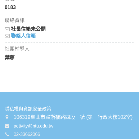
0183
聯絡資訊
社長信箱未公開
聯絡人信箱
社團輔導人
葉慈
:::
隱私權與資訊安全政策
106319臺北市羅斯福路四段一號 (第一行政大樓102室)
activity@ntu.edu.tw
02-33662066